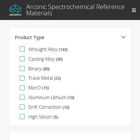
Arconic Spectrochemical Reference
Materials
Product Type
Facette de spécification
Wrought Alloy
(143)
Casting Alloy
(90)
Binary
(89)
Trace Metal
(23)
MicrO
(15)
Aluminum Lithium
(10)
Drift Correction
(10)
High Silicon
(5)