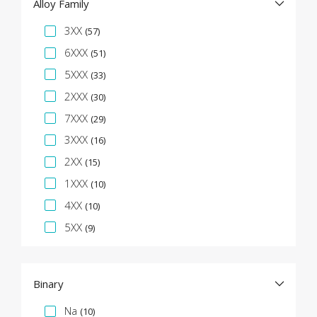
Alloy Family
Facette de spécification
3XX
(57)
6XXX
(51)
5XXX
(33)
2XXX
(30)
7XXX
(29)
3XXX
(16)
2XX
(15)
1XXX
(10)
4XX
(10)
5XX
(9)
Binary
Facette de spécification
Na
(10)