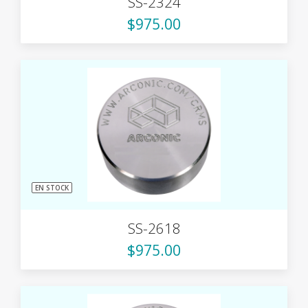
SS-2324
$975.00
EN STOCK
SS-2618
$975.00