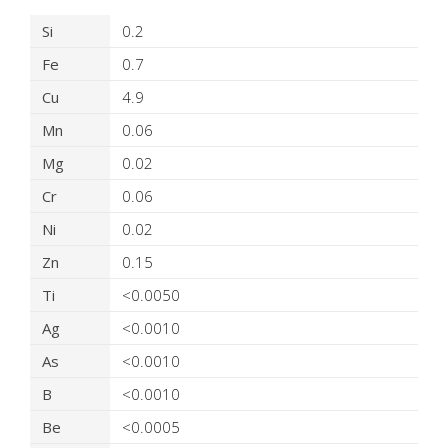
Détails du produit virtuel
Si
0.2
Fe
0.7
Cu
4.9
Mn
0.06
Mg
0.02
Cr
0.06
Ni
0.02
Zn
0.15
Ti
<0.0050
Ag
<0.0010
As
<0.0010
B
<0.0010
Be
<0.0005