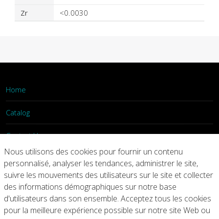
Zr
<0.0030
Home
Catalog
Contact Us
Nous utilisons des cookies pour fournir un contenu
Login
personnalisé, analyser les tendances, administrer le site,
suivre les mouvements des utilisateurs sur le site et collecter
des informations démographiques sur notre base
Home
Catalog
Contact Us
d'utilisateurs dans son ensemble. Acceptez tous les cookies
pour la meilleure expérience possible sur notre site Web ou
Copyright © 2026 Arconic