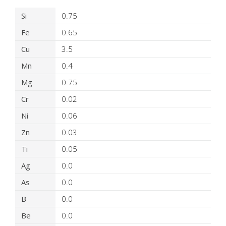
Détails du produit virtuel
Si
0.75
Fe
0.65
Cu
3.5
Mn
0.4
Mg
0.75
Cr
0.02
Ni
0.06
Zn
0.03
Ti
0.05
Ag
0.0
As
0.0
B
0.0
Be
0.0