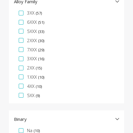
Alloy Family
Facet specifica
3XX
(57)
6XXX
(51)
5XXX
(33)
2XXX
(30)
7XXX
(29)
3XXX
(16)
2XX
(15)
1XXX
(10)
4XX
(10)
5XX
(9)
Binary
Facet specifica
Na
(10)