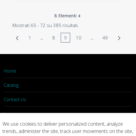
8 Elementi
Mostrati 65 - 72 su 385 risultati.
1
...
8
9
10
...
49
Pagina
Pagine intermedie Use TAB to navigate.
Pagina
Pagina
Pagina
Pagine intermedie Us
Pagina
Home
Catalog
Contact Us
Login
We use cookies to deliver personalized content, analyze
trends, administer the site, track user movements on the site,
Home
Catalog
Contact Us