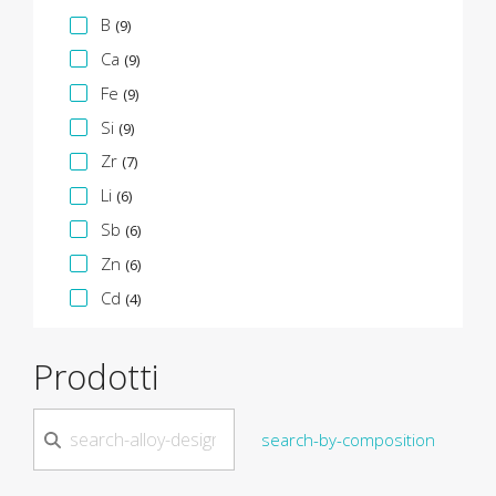
B
(9)
Ca
(9)
Fe
(9)
Si
(9)
Zr
(7)
Li
(6)
Sb
(6)
Zn
(6)
Cd
(4)
Prodotti
search-by-composition