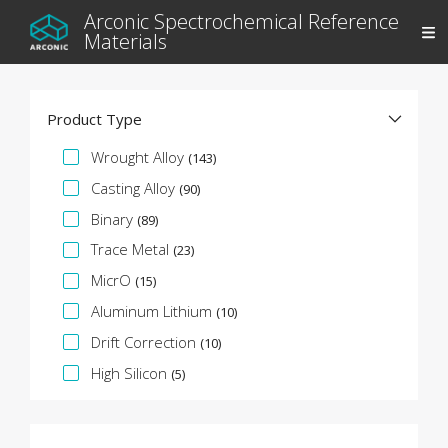
Arconic Spectrochemical Reference
Materials
Product Type
Facet specifica
Wrought Alloy
(143)
Casting Alloy
(90)
Binary
(89)
Trace Metal
(23)
MicrO
(15)
Aluminum Lithium
(10)
Drift Correction
(10)
High Silicon
(5)