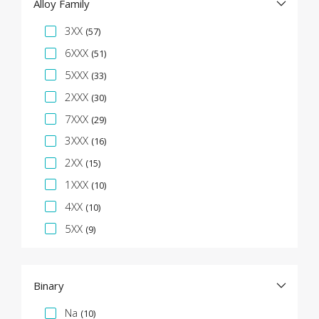
Alloy Family
Facet specifica
3XX
(57)
6XXX
(51)
5XXX
(33)
2XXX
(30)
7XXX
(29)
3XXX
(16)
2XX
(15)
1XXX
(10)
4XX
(10)
5XX
(9)
Binary
Facet specifica
Na
(10)