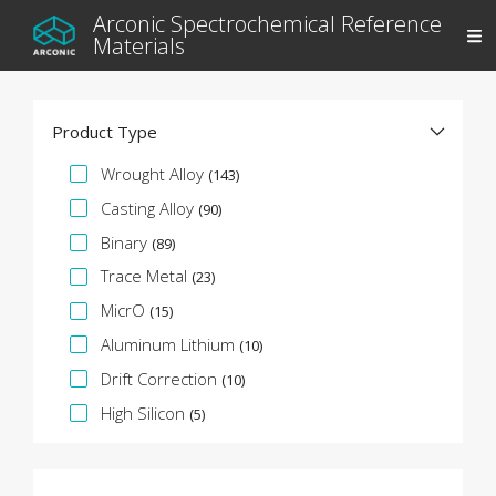
Arconic Spectrochemical Reference
Materials
Product Type
Facet specifica
Wrought Alloy
(143)
Casting Alloy
(90)
Binary
(89)
Trace Metal
(23)
MicrO
(15)
Aluminum Lithium
(10)
Drift Correction
(10)
High Silicon
(5)