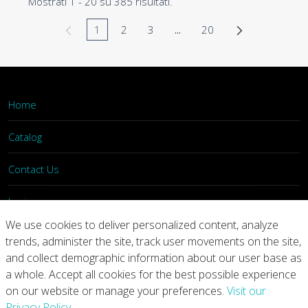
Mostrati 1 - 20 su 385 risultati.
1
2
3
...
20
Pagina
Pagina
Pagina
Pagine intermedie Use TAB 
Pagina
Home
Catalog
Contact Us
Login
We use cookies to deliver personalized content, analyze
trends, administer the site, track user movements on the site,
Home
Catalog
Contact Us
and collect demographic information about our user base as
a whole. Accept all cookies for the best possible experience
Copyright © 2026 Arconic
on our website or manage your preferences.
Visit our
Privacy Policy