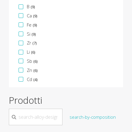
B
(9)
Ca
(9)
Fe
(9)
Si
(9)
Zr
(7)
Li
(6)
Sb
(6)
Zn
(6)
Cd
(4)
Prodotti
search-by-composition