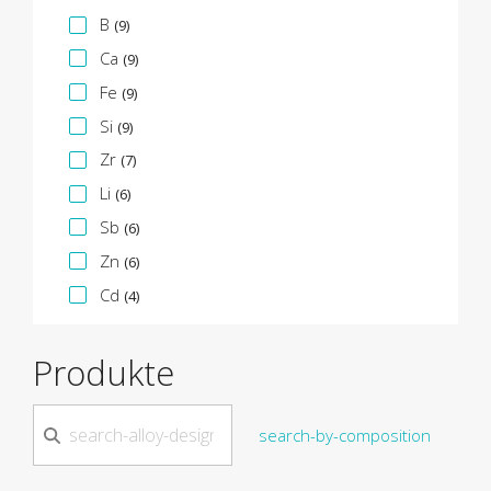
B
(9)
Ca
(9)
Fe
(9)
Si
(9)
Zr
(7)
Li
(6)
Sb
(6)
Zn
(6)
Cd
(4)
Produkte
search-by-composition