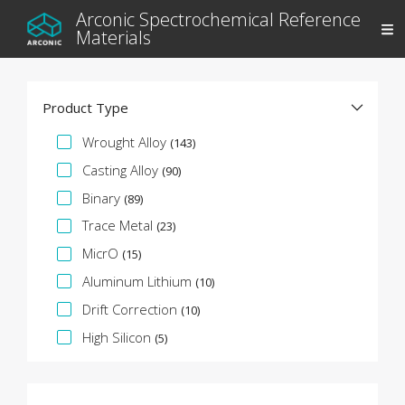
Arconic Spectrochemical Reference
Materials
Product Type
Spezifikationsfacette
Wrought Alloy
(143)
Casting Alloy
(90)
Binary
(89)
Trace Metal
(23)
MicrO
(15)
Aluminum Lithium
(10)
Drift Correction
(10)
High Silicon
(5)