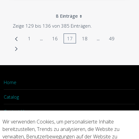
8 Einträge
Zeige 129 bis 136 von 385 Einträgen.
1
...
16
17
18
...
49
Seite
Zwischenseiten Navigieren mit TAB-Taste.
Seite
Seite
Seite
Zwischenseiten Nav
Seite
Home
Catalog
Contact Us
Wir verwenden Cookies, um personalisierte Inhalte
Login
bereitzustellen, Trends zu analysieren, die Website zu
verwalten, Benutzerbewegungen auf der Website zu