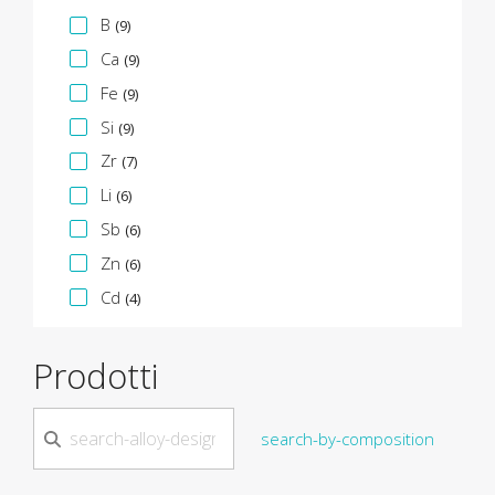
B
(9)
Ca
(9)
Fe
(9)
Si
(9)
Zr
(7)
Li
(6)
Sb
(6)
Zn
(6)
Cd
(4)
Prodotti
search-by-composition