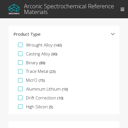
Arconic Spectrochemical Reference
Materials
Product Type
Facet specifica
Wrought Alloy
(143)
Casting Alloy
(90)
Binary
(89)
Trace Metal
(23)
MicrO
(15)
Aluminum Lithium
(10)
Drift Correction
(10)
High Silicon
(5)