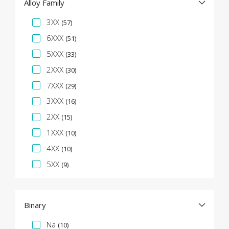
Alloy Family
Facet specifica
3XX
(57)
6XXX
(51)
5XXX
(33)
2XXX
(30)
7XXX
(29)
3XXX
(16)
2XX
(15)
1XXX
(10)
4XX
(10)
5XX
(9)
Binary
Facet specifica
Na
(10)