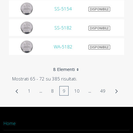
SS-5154
$9
DISPONIBILE
SS-5182
$9
DISPONIBILE
WA-5182
$9
DISPONIBILE
8 Elementi
Mostrati 65 - 72 su 385 risultati.
1
...
8
9
10
...
49
Pagina
Pagine intermedie Use TAB to navigate.
Pagina
Pagina
Pagina
Pagine intermedie Us
Pagina
Home