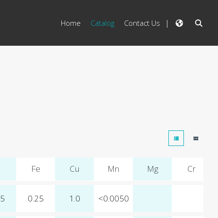
Home
Catalog
Contact Us
Fe
Cu
Mn
Mg
Cr
15
0.25
1.0
<0.0050