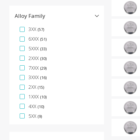
Alloy Family
Facet specifica
3XX
(57)
6XXX
(51)
5XXX
(33)
2XXX
(30)
7XXX
(29)
3XXX
(16)
2XX
(15)
1XXX
(10)
4XX
(10)
5XX
(9)