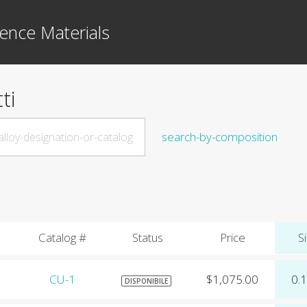
ence Materials
ti
search-by-composition
Catalog #
Status
Price
Si
CU-1
$1,075.00
0.
DISPONIBILE