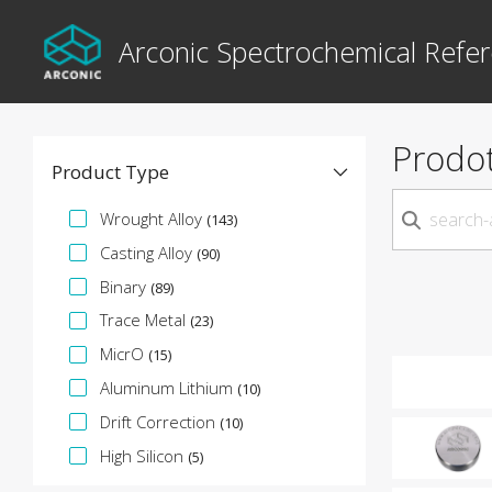
Arconic Spectrochemical Refer
Prodot
Product Type
Facet specifica
Wrought Alloy
(143)
Casting Alloy
(90)
Binary
(89)
Trace Metal
(23)
MicrO
(15)
Aluminum Lithium
(10)
Drift Correction
(10)
High Silicon
(5)