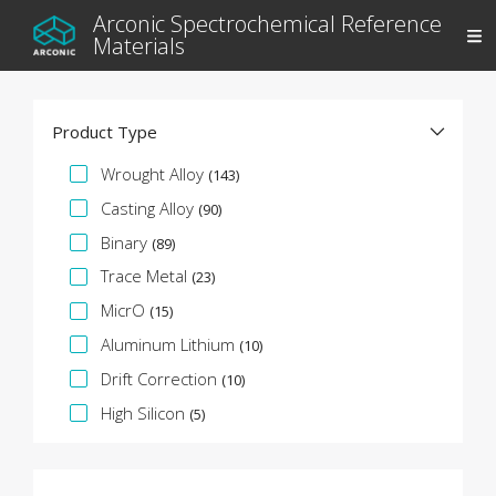
Arconic Spectrochemical Reference
Materials
Product Type
Facet specifica
Wrought Alloy
(143)
Casting Alloy
(90)
Binary
(89)
Trace Metal
(23)
MicrO
(15)
Aluminum Lithium
(10)
Drift Correction
(10)
High Silicon
(5)