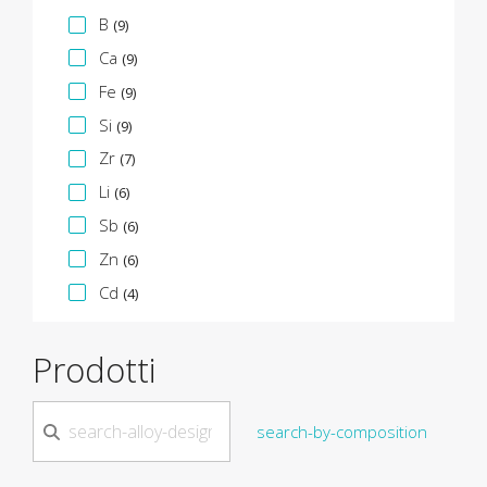
B
(9)
Ca
(9)
Fe
(9)
Si
(9)
Zr
(7)
Li
(6)
Sb
(6)
Zn
(6)
Cd
(4)
Prodotti
search-by-composition