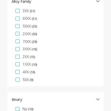
Alloy Family
Facet specifica
3XX
(57)
6XXX
(51)
5XXX
(33)
2XXX
(30)
7XXX
(29)
3XXX
(16)
2XX
(15)
1XXX
(10)
4XX
(10)
5XX
(9)
Binary
Facet specifica
Na
(10)