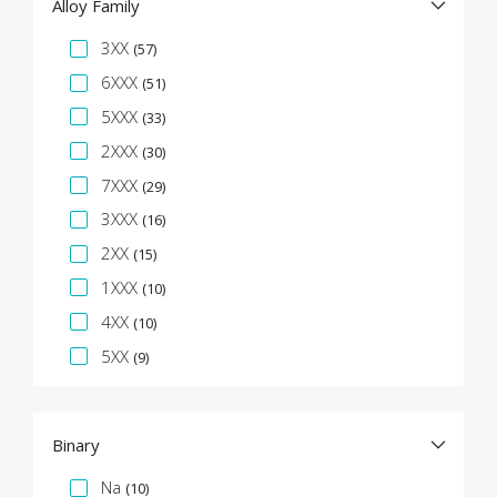
Alloy Family
Facet specifica
3XX
(57)
6XXX
(51)
5XXX
(33)
2XXX
(30)
7XXX
(29)
3XXX
(16)
2XX
(15)
1XXX
(10)
4XX
(10)
5XX
(9)
Binary
Facet specifica
Na
(10)