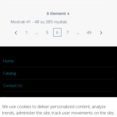
8 Elementi
Mostrati 41 - 48 su 385 risultati.
1
...
5
6
7
...
49
Pagina
Pagine intermedie Use TAB to navigate.
Pagina
Pagina
Pagina
Pagine intermedie Us
Pagina
Home
Catalog
Contact Us
Login
We use cookies to deliver personalized content, analyze
trends, administer the site, track user movements on the site,
Home
Catalog
Contact Us