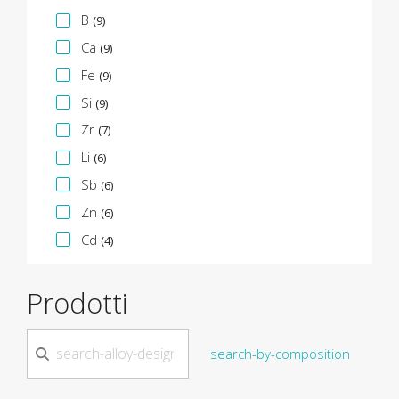
B
(9)
Ca
(9)
Fe
(9)
Si
(9)
Zr
(7)
Li
(6)
Sb
(6)
Zn
(6)
Cd
(4)
Prodotti
search-by-composition