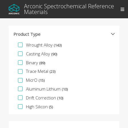
Arconic Spectrochemical Reference
Materials
Product Type
Facet specifica
Wrought Alloy
(143)
Casting Alloy
(90)
Binary
(89)
Trace Metal
(23)
MicrO
(15)
Aluminum Lithium
(10)
Drift Correction
(10)
High Silicon
(5)