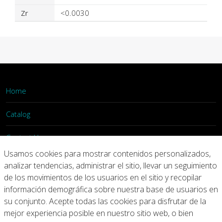
Zr
<0.0030
Home
Catalog
Contact Us
Usamos cookies para mostrar contenidos personalizados,
Login
analizar tendencias, administrar el sitio, llevar un seguimiento
de los movimientos de los usuarios en el sitio y recopilar
información demográfica sobre nuestra base de usuarios en
Home
Catalog
Contact Us
su conjunto. Acepte todas las cookies para disfrutar de la
mejor experiencia posible en nuestro sitio web, o bien
Copyright © 2026 Arconic