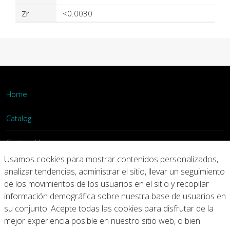
Zr
<0.0030
Home
Catalog
Contact Us
Usamos cookies para mostrar contenidos personalizados,
Login
analizar tendencias, administrar el sitio, llevar un seguimiento
de los movimientos de los usuarios en el sitio y recopilar
información demográfica sobre nuestra base de usuarios en
Home
Catalog
Contact Us
su conjunto. Acepte todas las cookies para disfrutar de la
mejor experiencia posible en nuestro sitio web, o bien
Copyright © 2026 Arconic