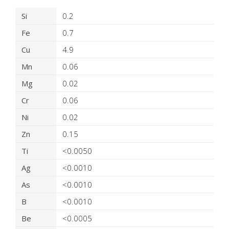
Detalles del producto
Si
0.2
Fe
0.7
Cu
4.9
Mn
0.06
Mg
0.02
Cr
0.06
Ni
0.02
Zn
0.15
Ti
<0.0050
Ag
<0.0010
As
<0.0010
B
<0.0010
Be
<0.0005