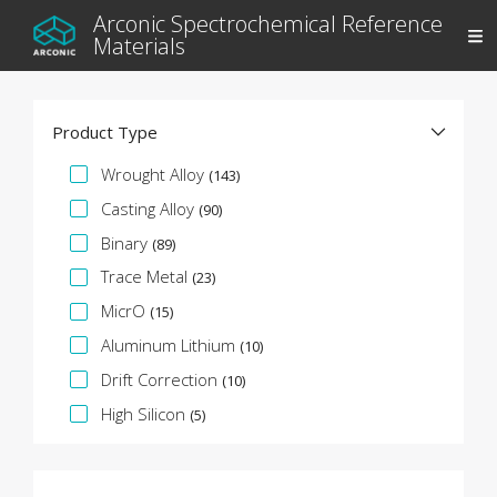
Arconic Spectrochemical Reference
Materials
Product Type
Faceta de especificación
Wrought Alloy
(143)
Casting Alloy
(90)
Binary
(89)
Trace Metal
(23)
MicrO
(15)
Aluminum Lithium
(10)
Drift Correction
(10)
High Silicon
(5)