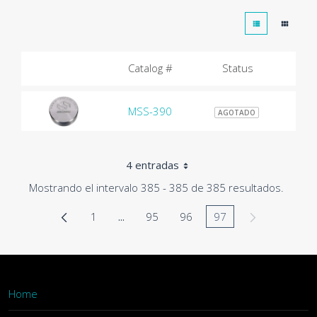
Catalog #
Status
MSS-390
$2
AGOTADO
4 entradas
Mostrando el intervalo 385 - 385 de 385 resultados.
1
...
95
96
97
Página
Páginas intermedias Use TAB para desp
Página
Página
Página
Home