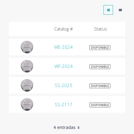
Catalog #
Status
WE-2024
$9
DISPONIBLE
WF-2024
$9
DISPONIBLE
SS-2025
$9
DISPONIBLE
SS-2117
$9
DISPONIBLE
4 entradas