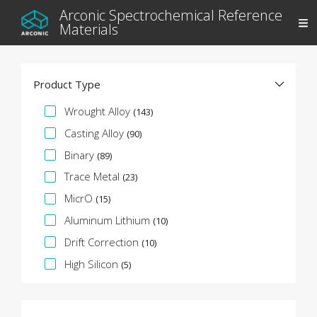
Arconic Spectrochemical Reference
Materials
Product Type
Faceta de especificación
Wrought Alloy
(143)
Casting Alloy
(90)
Binary
(89)
Trace Metal
(23)
MicrO
(15)
Aluminum Lithium
(10)
Drift Correction
(10)
High Silicon
(5)