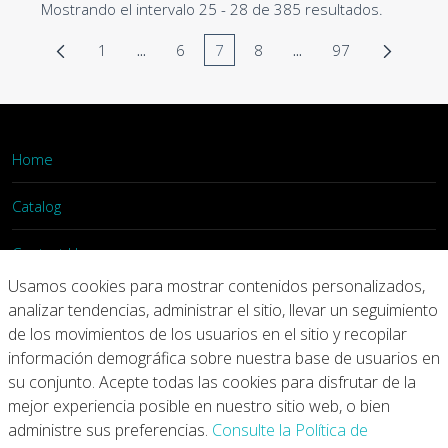
Mostrando el intervalo 25 - 28 de 385 resultados.
1
...
6
7
8
...
97
Página
Páginas intermedias Use TAB para desplaza
Página
Página
Página
Páginas intermedias 
Página
Home
Catalog
Contact Us
Usamos cookies para mostrar contenidos personalizados,
Login
analizar tendencias, administrar el sitio, llevar un seguimiento
de los movimientos de los usuarios en el sitio y recopilar
información demográfica sobre nuestra base de usuarios en
Home
Catalog
Contact Us
su conjunto. Acepte todas las cookies para disfrutar de la
mejor experiencia posible en nuestro sitio web, o bien
Copyright © 2026 Arconic
administre sus preferencias.
Consulte la Política de