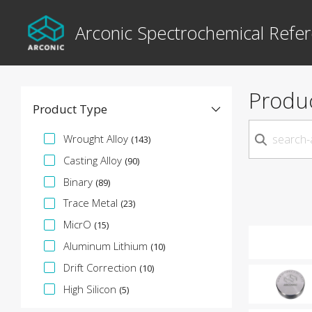
Arconic Spectrochemical Refer
Produ
Product Type
Faceta de especificación
Wrought Alloy
(143)
Casting Alloy
(90)
Binary
(89)
Trace Metal
(23)
MicrO
(15)
Aluminum Lithium
(10)
Drift Correction
(10)
High Silicon
(5)