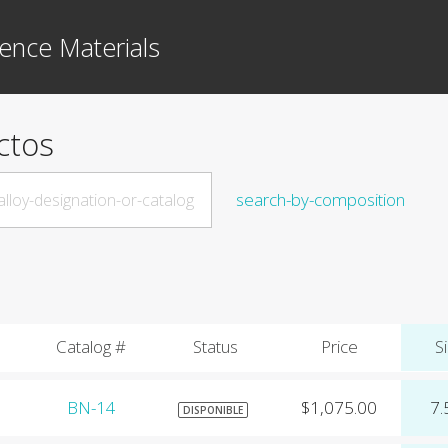
ence Materials
ctos
search-by-composition
Catalog #
Status
Price
Si
BN-14
$1,075.00
7.
DISPONIBLE