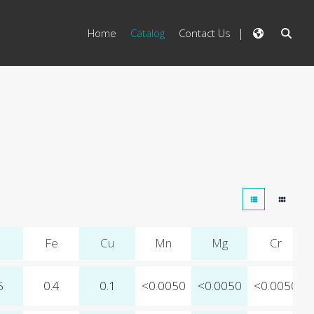
Home
Catalog
Contact Us
Fe
Cu
Mn
Mg
Cr
5
0.4
0.1
<0.0050
<0.0050
<0.0050