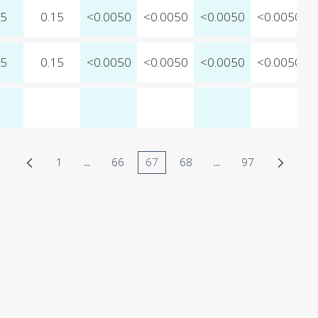
05
0.15
<0.0050
<0.0050
<0.0050
<0.0050
05
0.15
<0.0050
<0.0050
<0.0050
<0.0050
1
...
66
67
68
...
97
Página
Páginas intermedias Use TAB para desplazarse
Página
Página
Página
Páginas intermedias
Página