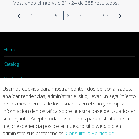
Mostrando el intervalo 21 - 24 de 385 resultados.
1
...
5
6
7
...
97
Página
Páginas intermedias Use TAB para desplaza
Página
Página
Página
Páginas intermedias 
Página
Home
Catalog
Contact Us
Usamos cookies para mostrar contenidos personalizados,
Login
analizar tendencias, administrar el sitio, llevar un seguimiento
de los movimientos de los usuarios en el sitio y recopilar
información demográfica sobre nuestra base de usuarios en
Home
Catalog
Contact Us
su conjunto. Acepte todas las cookies para disfrutar de la
mejor experiencia posible en nuestro sitio web, o bien
Copyright © 2026 Arconic
administre sus preferencias.
Consulte la Política de