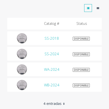
Catalog #
Status
SS-2018
$9
DISPONIBLE
SS-2024
$9
DISPONIBLE
WA-2024
$9
DISPONIBLE
WB-2024
$9
DISPONIBLE
4 entradas