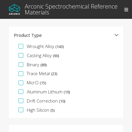
Arconic Spectrochemical Reference
Materials
Product Type
Faceta de especificación
Wrought Alloy
(143)
Casting Alloy
(90)
Binary
(89)
Trace Metal
(23)
MicrO
(15)
Aluminum Lithium
(10)
Drift Correction
(10)
High Silicon
(5)