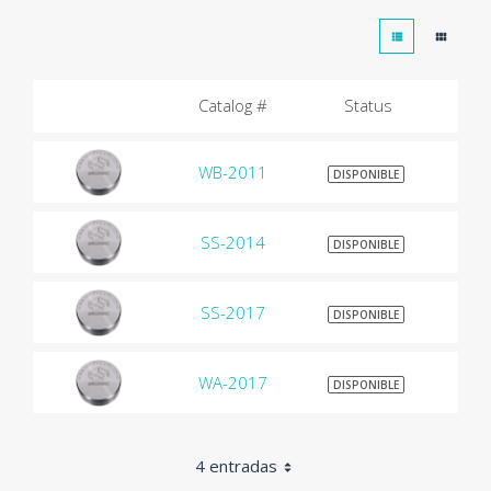
Catalog #
Status
WB-2011
$9
DISPONIBLE
SS-2014
$9
DISPONIBLE
SS-2017
$9
DISPONIBLE
WA-2017
$9
DISPONIBLE
4 entradas