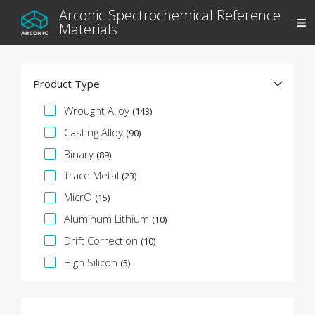
Arconic Spectrochemical Reference
Materials
Product Type
Faceta de especificación
Wrought Alloy
(143)
Casting Alloy
(90)
Binary
(89)
Trace Metal
(23)
MicrO
(15)
Aluminum Lithium
(10)
Drift Correction
(10)
High Silicon
(5)