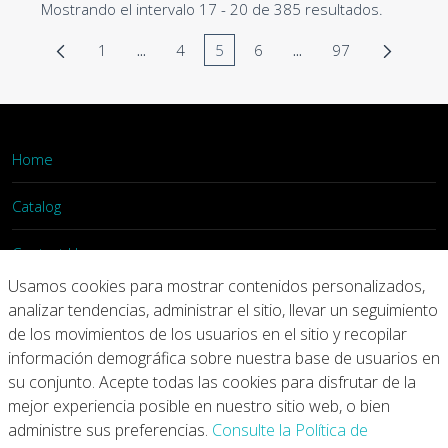
Mostrando el intervalo 17 - 20 de 385 resultados.
1
...
4
5
6
...
97
Página
Páginas intermedias Use TAB para desplaza
Página
Página
Página
Páginas intermedias 
Página
Home
Catalog
Contact Us
Usamos cookies para mostrar contenidos personalizados,
Login
analizar tendencias, administrar el sitio, llevar un seguimiento
de los movimientos de los usuarios en el sitio y recopilar
información demográfica sobre nuestra base de usuarios en
Home
Catalog
Contact Us
su conjunto. Acepte todas las cookies para disfrutar de la
mejor experiencia posible en nuestro sitio web, o bien
Copyright © 2026 Arconic
administre sus preferencias.
Consulte la Política de