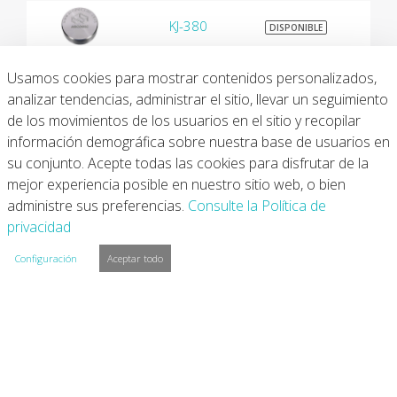
KJ-380
$9
DISPONIBLE
Usamos cookies para mostrar contenidos personalizados,
SS-383
$9
DISPONIBLE
analizar tendencias, administrar el sitio, llevar un seguimiento
de los movimientos de los usuarios en el sitio y recopilar
KA-383
$9
información demográfica sobre nuestra base de usuarios en
DISPONIBLE
su conjunto. Acepte todas las cookies para disfrutar de la
mejor experiencia posible en nuestro sitio web, o bien
SS-384
$9
DISPONIBLE
administre sus preferencias.
Consulte la Política de
privacidad
SS-390
$1
DISPONIBLE
Configuración
Aceptar todo
KA-390
$1
DISPONIBLE
SS-SI2001
$9
DISPONIBLE