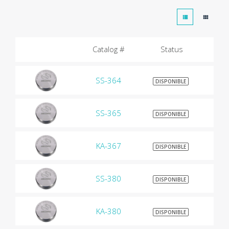
Catalog #
Status
SS-364
$9
DISPONIBLE
SS-365
$9
DISPONIBLE
KA-367
$9
DISPONIBLE
SS-380
$9
DISPONIBLE
KA-380
$9
DISPONIBLE