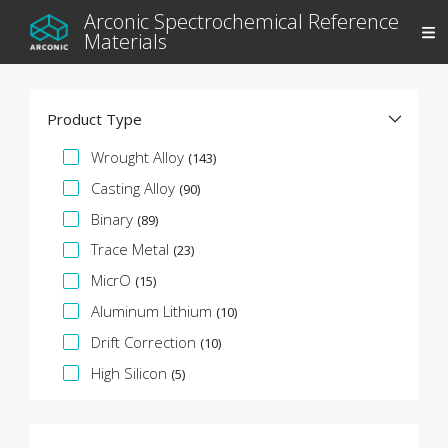
Arconic Spectrochemical Reference
Materials
Product Type
Faceta de especificación
Wrought Alloy
(143)
Casting Alloy
(90)
Binary
(89)
Trace Metal
(23)
MicrO
(15)
Aluminum Lithium
(10)
Drift Correction
(10)
High Silicon
(5)