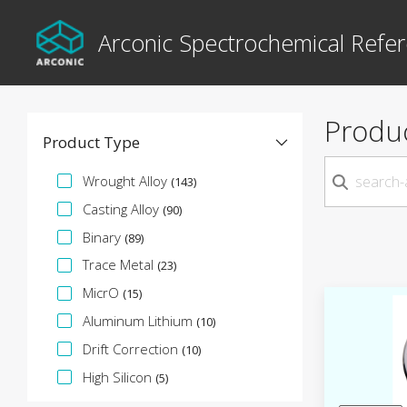
Arconic Spectrochemical Refer
Produ
Product Type
Faceta de especificación
Wrought Alloy
(143)
Casting Alloy
(90)
Binary
(89)
Trace Metal
(23)
MicrO
(15)
Aluminum Lithium
(10)
Drift Correction
(10)
High Silicon
(5)