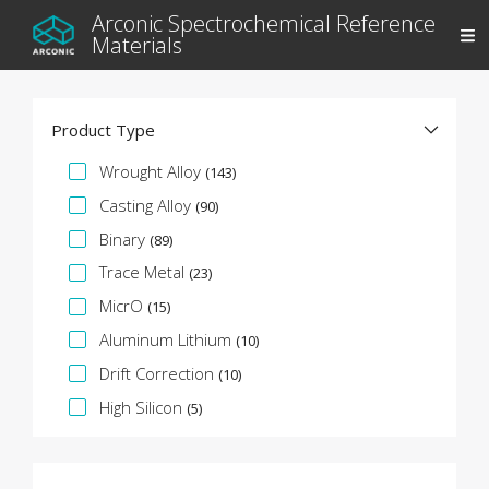
Arconic Spectrochemical Reference
Materials
Product Type
Faceta de especificación
Wrought Alloy
(143)
Casting Alloy
(90)
Binary
(89)
Trace Metal
(23)
MicrO
(15)
Aluminum Lithium
(10)
Drift Correction
(10)
High Silicon
(5)