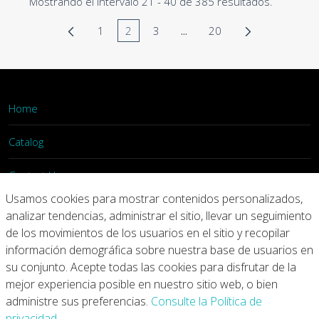
Mostrando el intervalo 21 - 40 de 385 resultados.
1
2
3
...
20
Página
Página
Página
Páginas intermedias Use T
Página
Home
Catalog
Contact Us
Usamos cookies para mostrar contenidos personalizados,
Login
analizar tendencias, administrar el sitio, llevar un seguimiento
de los movimientos de los usuarios en el sitio y recopilar
información demográfica sobre nuestra base de usuarios en
Home
Catalog
Contact Us
su conjunto. Acepte todas las cookies para disfrutar de la
mejor experiencia posible en nuestro sitio web, o bien
Copyright © 2026 Arconic
administre sus preferencias.
Consulte la Política de
privacidad