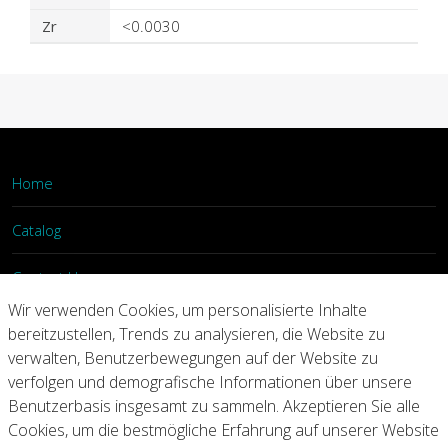
Zr
<0.0030
Home
Catalog
Contact Us
Wir verwenden Cookies, um personalisierte Inhalte
Login
bereitzustellen, Trends zu analysieren, die Website zu
verwalten, Benutzerbewegungen auf der Website zu
verfolgen und demografische Informationen über unsere
Home
Catalog
Contact Us
Benutzerbasis insgesamt zu sammeln. Akzeptieren Sie alle
Cookies, um die bestmögliche Erfahrung auf unserer Website
Copyright © 2026 Arconic