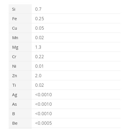
Produkteinzelheiten
Si
0.7
Fe
0.25
Cu
0.05
Mn
0.02
Mg
1.3
Cr
0.22
Ni
0.01
Zn
2.0
Ti
0.02
Ag
<0.0010
As
<0.0010
B
<0.0010
Be
<0.0005