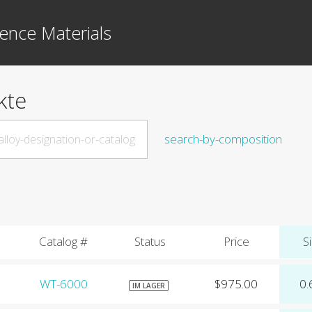
ence Materials
kte
search-by-composition
Catalog #
Status
Price
Si
WT-6000
$975.00
0.
IM LAGER