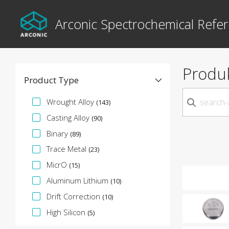
Arconic Spectrochemical Refer
Produ
Product Type
Spezifikationsfacette
Wrought Alloy
(143)
Casting Alloy
(90)
Binary
(89)
Trace Metal
(23)
MicrO
(15)
Aluminum Lithium
(10)
Drift Correction
(10)
High Silicon
(5)