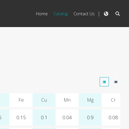
Home
Catalog
Contact Us
Fe
Cu
Mn
Mg
Cr
6
0.15
0.1
0.04
0.9
0.08