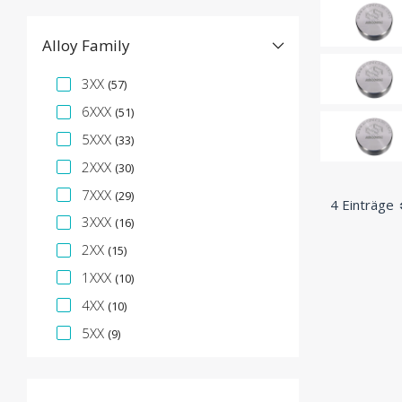
Alloy Family
Spezifikationsfacette
3XX
(57)
6XXX
(51)
5XXX
(33)
2XXX
(30)
7XXX
(29)
4 Einträge
3XXX
(16)
2XX
(15)
1XXX
(10)
4XX
(10)
5XX
(9)