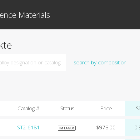
ence Materials
kte
search-by-composition
Catalog #
Status
Price
Si
ST2-6181
$975.00
0.
IM LAGER