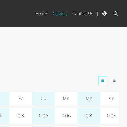
Home
Catalog
Contact Us
Fe
Cu
Mn
Mg
Cr
9
0.3
0.06
0.06
0.8
0.05