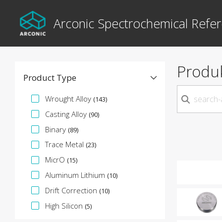
Arconic Spectrochemical Refer
Produ
Product Type
Spezifikationsfacette
Wrought Alloy
(143)
Casting Alloy
(90)
Binary
(89)
Trace Metal
(23)
MicrO
(15)
Aluminum Lithium
(10)
Drift Correction
(10)
High Silicon
(5)