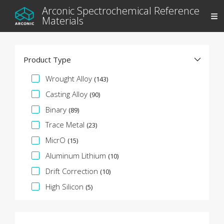
Arconic Spectrochemical Reference
Materials
Product Type
Spezifikationsfacette
Wrought Alloy
(143)
Casting Alloy
(90)
Binary
(89)
Trace Metal
(23)
MicrO
(15)
Aluminum Lithium
(10)
Drift Correction
(10)
High Silicon
(5)