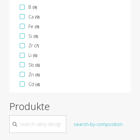
B
(9)
Ca
(9)
Fe
(9)
Si
(9)
Zr
(7)
Li
(6)
Sb
(6)
Zn
(6)
Cd
(4)
Produkte
search-by-composition