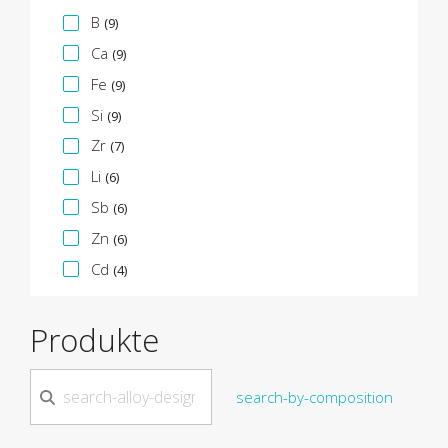
B
(9)
Ca
(9)
Fe
(9)
Si
(9)
Zr
(7)
Li
(6)
Sb
(6)
Zn
(6)
Cd
(4)
Produkte
search-by-composition