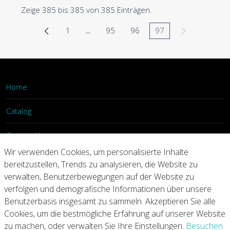
Zeige 385 bis 385 von 385 Einträgen.
1
...
95
96
97
Seite
Zwischenseiten Navigieren mit TAB-Tas
Seite
Seite
Seite
Home
Catalog
Contact Us
Wir verwenden Cookies, um personalisierte Inhalte
Login
bereitzustellen, Trends zu analysieren, die Website zu
verwalten, Benutzerbewegungen auf der Website zu
verfolgen und demografische Informationen über unsere
Home
Catalog
Contact Us
Benutzerbasis insgesamt zu sammeln. Akzeptieren Sie alle
Cookies, um die bestmögliche Erfahrung auf unserer Website
Copyright © 2026 Arconic
zu machen, oder verwalten Sie Ihre Einstellungen.
Besuchen