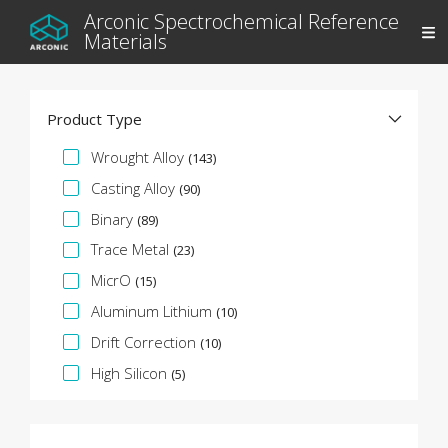
Arconic Spectrochemical Reference
Materials
Product Type
Spezifikationsfacette
Wrought Alloy
(143)
Casting Alloy
(90)
Binary
(89)
Trace Metal
(23)
MicrO
(15)
Aluminum Lithium
(10)
Drift Correction
(10)
High Silicon
(5)