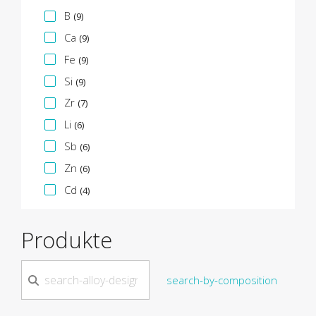
B
(9)
Ca
(9)
Fe
(9)
Si
(9)
Zr
(7)
Li
(6)
Sb
(6)
Zn
(6)
Cd
(4)
Produkte
search-by-composition