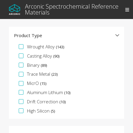
Arconic Spectrochemical Reference
Materials
Product Type
Spezifikationsfacette
Wrought Alloy
(143)
Casting Alloy
(90)
Binary
(89)
Trace Metal
(23)
MicrO
(15)
Aluminum Lithium
(10)
Drift Correction
(10)
High Silicon
(5)