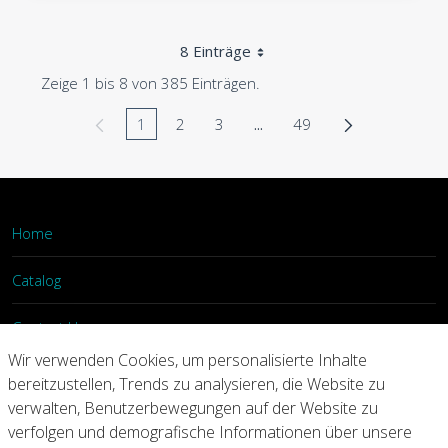
8 Einträge
Zeige 1 bis 8 von 385 Einträgen.
1
2
3
...
49
Seite
Seite
Seite
Zwischenseiten Navigieren
Seite
Home
Catalog
Contact Us
Wir verwenden Cookies, um personalisierte Inhalte
Login
bereitzustellen, Trends zu analysieren, die Website zu
verwalten, Benutzerbewegungen auf der Website zu
verfolgen und demografische Informationen über unsere
Home
Catalog
Contact Us