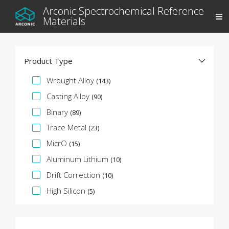
Arconic Spectrochemical Reference
Materials
Product Type
Spezifikationsfacette
Wrought Alloy
(143)
Casting Alloy
(90)
Binary
(89)
Trace Metal
(23)
MicrO
(15)
Aluminum Lithium
(10)
Drift Correction
(10)
High Silicon
(5)