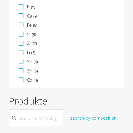
B
(9)
Ca
(9)
Fe
(9)
Si
(9)
Zr
(7)
Li
(6)
Sb
(6)
Zn
(6)
Cd
(4)
Produkte
search-by-composition