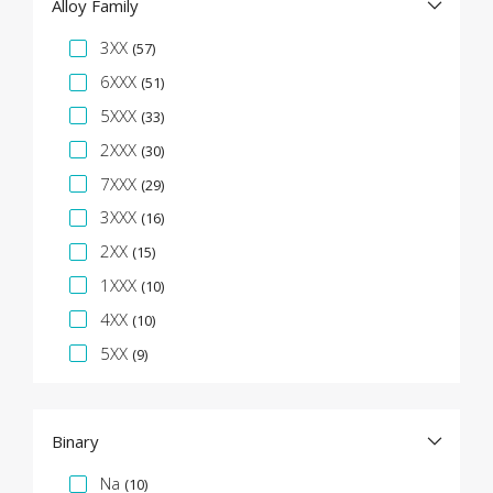
Alloy Family
Specifikációs fazetta
3XX
(57)
6XXX
(51)
5XXX
(33)
2XXX
(30)
7XXX
(29)
3XXX
(16)
2XX
(15)
1XXX
(10)
4XX
(10)
5XX
(9)
Binary
Specifikációs fazetta
Na
(10)