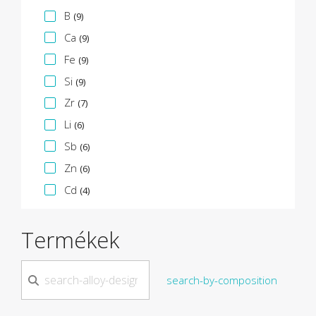
B
(9)
Ca
(9)
Fe
(9)
Si
(9)
Zr
(7)
Li
(6)
Sb
(6)
Zn
(6)
Cd
(4)
Termékek
search-by-composition