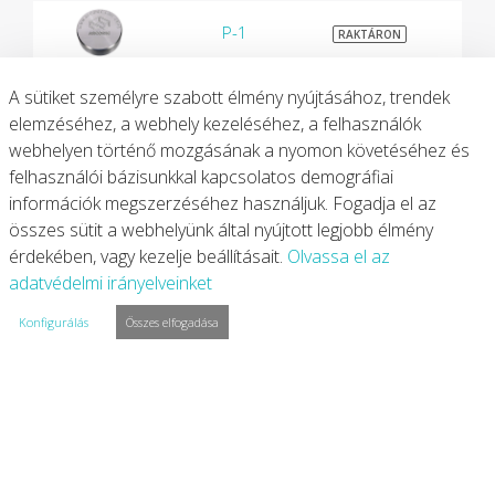
P-1
$1
RAKTÁRON
A sütiket személyre szabott élmény nyújtásához, trendek
SI-1
$1
RAKTÁRON
elemzéséhez, a webhely kezeléséhez, a felhasználók
webhelyen történő mozgásának a nyomon követéséhez és
SI-2
$1
felhasználói bázisunkkal kapcsolatos demográfiai
RAKTÁRON
információk megszerzéséhez használjuk. Fogadja el az
összes sütit a webhelyünk által nyújtott legjobb élmény
SI-3
$1
RAKTÁRON
érdekében, vagy kezelje beállításait.
Olvassa el az
adatvédelmi irányelveinket
SI-4
$1
RAKTÁRON
Konfigurálás
Összes elfogadása
SI-5
$1
RAKTÁRON
SI-6
$1
RAKTÁRON