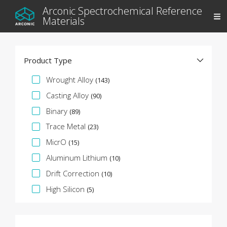
Arconic Spectrochemical Reference
Materials
Product Type
Specifikációs fazetta
Wrought Alloy
(143)
Casting Alloy
(90)
Binary
(89)
Trace Metal
(23)
MicrO
(15)
Aluminum Lithium
(10)
Drift Correction
(10)
High Silicon
(5)