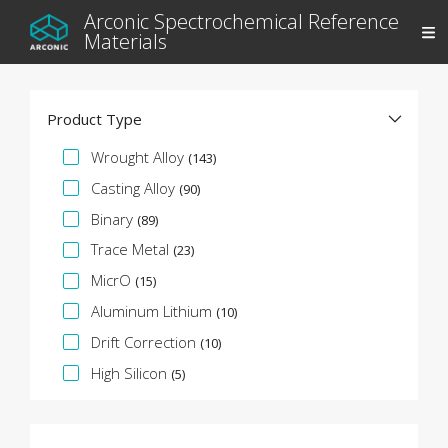
Arconic Spectrochemical Reference
Materials
Product Type
Specifikációs fazetta
Wrought Alloy
(143)
Casting Alloy
(90)
Binary
(89)
Trace Metal
(23)
MicrO
(15)
Aluminum Lithium
(10)
Drift Correction
(10)
High Silicon
(5)