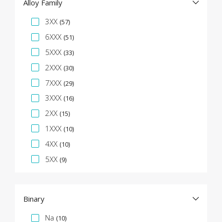
Alloy Family
Specifikációs fazetta
3XX
(57)
6XXX
(51)
5XXX
(33)
2XXX
(30)
7XXX
(29)
3XXX
(16)
2XX
(15)
1XXX
(10)
4XX
(10)
5XX
(9)
Binary
Specifikációs fazetta
Na
(10)