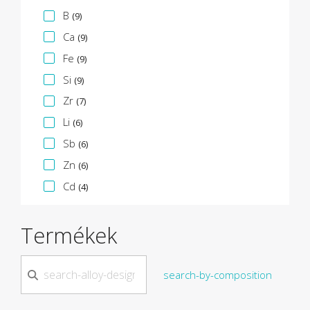
B
(9)
Ca
(9)
Fe
(9)
Si
(9)
Zr
(7)
Li
(6)
Sb
(6)
Zn
(6)
Cd
(4)
Termékek
search-by-composition