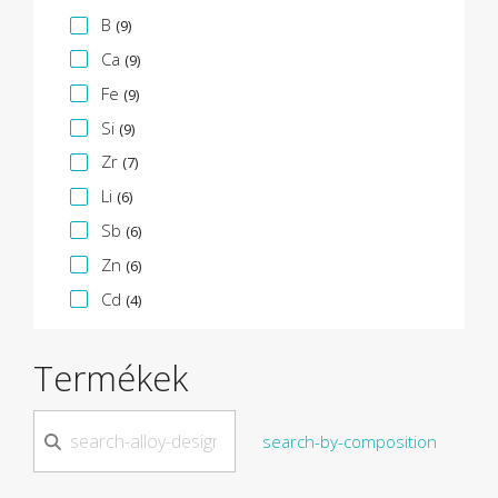
B
(9)
Ca
(9)
Fe
(9)
Si
(9)
Zr
(7)
Li
(6)
Sb
(6)
Zn
(6)
Cd
(4)
Termékek
search-by-composition