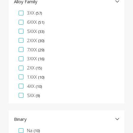
Alloy Family
Specifikációs fazetta
3XX
(57)
6XXX
(51)
5XXX
(33)
2XXX
(30)
7XXX
(29)
3XXX
(16)
2XX
(15)
1XXX
(10)
4XX
(10)
5XX
(9)
Binary
Specifikációs fazetta
Na
(10)