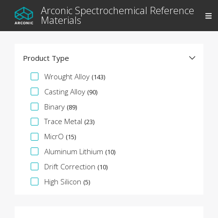
Arconic Spectrochemical Reference
Materials
Product Type
Specifikációs fazetta
Wrought Alloy
(143)
Casting Alloy
(90)
Binary
(89)
Trace Metal
(23)
MicrO
(15)
Aluminum Lithium
(10)
Drift Correction
(10)
High Silicon
(5)