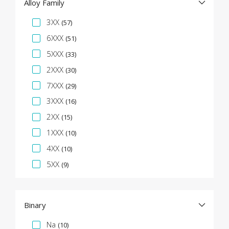
Alloy Family
Specifikációs fazetta
3XX
(57)
6XXX
(51)
5XXX
(33)
2XXX
(30)
7XXX
(29)
3XXX
(16)
2XX
(15)
1XXX
(10)
4XX
(10)
5XX
(9)
Binary
Specifikációs fazetta
Na
(10)