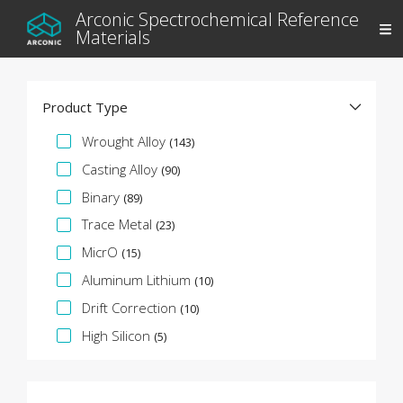
Arconic Spectrochemical Reference
Materials
Product Type
Specifikációs fazetta
Wrought Alloy
(143)
Casting Alloy
(90)
Binary
(89)
Trace Metal
(23)
MicrO
(15)
Aluminum Lithium
(10)
Drift Correction
(10)
High Silicon
(5)