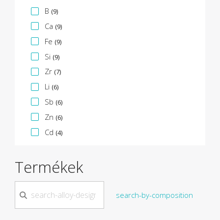
B
(9)
Ca
(9)
Fe
(9)
Si
(9)
Zr
(7)
Li
(6)
Sb
(6)
Zn
(6)
Cd
(4)
Termékek
search-by-composition