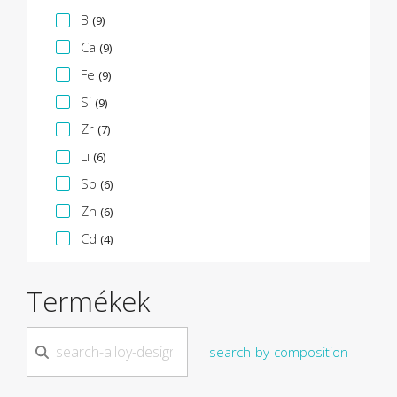
B
(9)
Ca
(9)
Fe
(9)
Si
(9)
Zr
(7)
Li
(6)
Sb
(6)
Zn
(6)
Cd
(4)
Termékek
search-by-composition