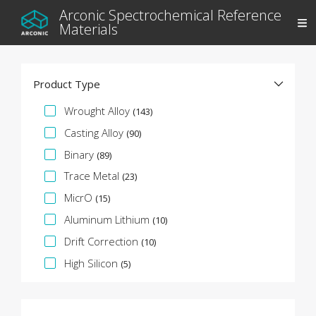
Arconic Spectrochemical Reference
Materials
Product Type
Specifikációs fazetta
Wrought Alloy
(143)
Casting Alloy
(90)
Binary
(89)
Trace Metal
(23)
MicrO
(15)
Aluminum Lithium
(10)
Drift Correction
(10)
High Silicon
(5)