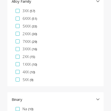
Alloy Family
Specifikációs fazetta
3XX
(57)
6XXX
(51)
5XXX
(33)
2XXX
(30)
7XXX
(29)
3XXX
(16)
2XX
(15)
1XXX
(10)
4XX
(10)
5XX
(9)
Binary
Specifikációs fazetta
Na
(10)