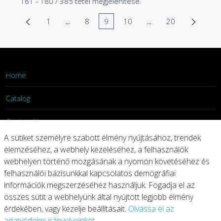
161 - 180 / 385 tétel megjelenítése.
1
...
8
9
10
...
20
Oldal
Köztes oldalak Navigáljon a TAB billentyűvel.
Oldal
Oldal
Oldal
Köztes oldalak Navigá
Oldal
Home
Catalog
Contact Us
A sütiket személyre szabott élmény nyújtásához, trendek
Login
elemzéséhez, a webhely kezeléséhez, a felhasználók
webhelyen történő mozgásának a nyomon követéséhez és
felhasználói bázisunkkal kapcsolatos demográfiai
Home
Catalog
Contact Us
információk megszerzéséhez használjuk. Fogadja el az
összes sütit a webhelyünk által nyújtott legjobb élmény
Copyright © 2026 Arconic
érdekében, vagy kezelje beállításait.
Olvassa el az
adatvédelmi irányelveinket