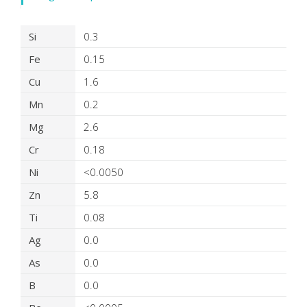
Détails du produit virtuel
Si
0.3
Fe
0.15
Cu
1.6
Mn
0.2
Mg
2.6
Cr
0.18
Ni
<0.0050
Zn
5.8
Ti
0.08
Ag
0.0
As
0.0
B
0.0