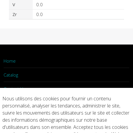
V
0.0
Zr
0.0
Home
Catalog
Contact Us
Nous utilisons des cookies pour fournir un contenu
Login
personnalisé, analyser les tendances, administrer le site,
suivre les mouvements des utilisateurs sur le site et collecter
des informations démographiques sur notre base
Home
Catalog
Contact Us
d'utilisateurs dans son ensemble. Acceptez tous les cookies