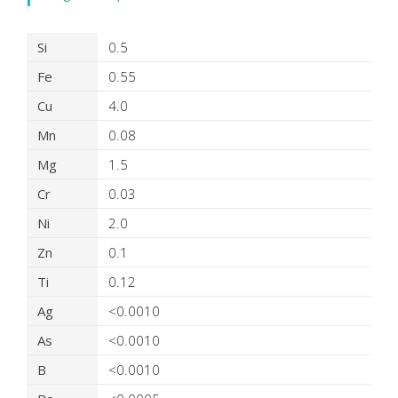
Détails du produit virtuel
Si
0.5
Fe
0.55
Cu
4.0
Mn
0.08
Mg
1.5
Cr
0.03
Ni
2.0
Zn
0.1
Ti
0.12
Ag
<0.0010
As
<0.0010
B
<0.0010