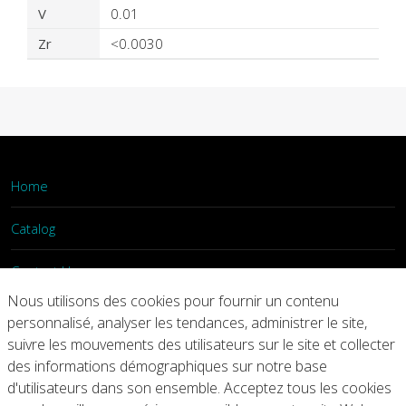
V
0.01
Zr
<0.0030
Home
Catalog
Contact Us
Nous utilisons des cookies pour fournir un contenu
Login
personnalisé, analyser les tendances, administrer le site,
suivre les mouvements des utilisateurs sur le site et collecter
des informations démographiques sur notre base
Home
Catalog
Contact Us
d'utilisateurs dans son ensemble. Acceptez tous les cookies