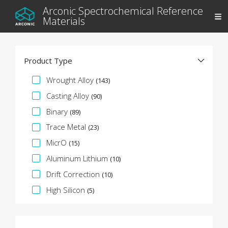
Arconic Spectrochemical Reference
Materials
Product Type
Facette de spécification
Wrought Alloy
(143)
Casting Alloy
(90)
Binary
(89)
Trace Metal
(23)
MicrO
(15)
Aluminum Lithium
(10)
Drift Correction
(10)
High Silicon
(5)