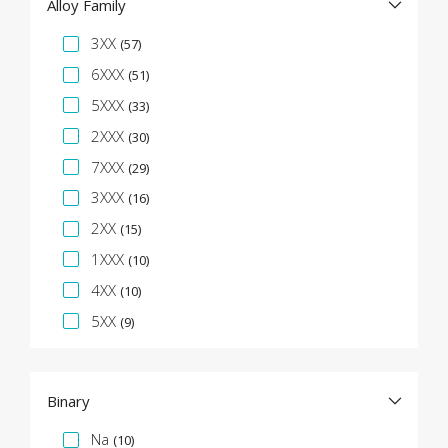
Alloy Family
Facette de spécification
3XX
(57)
6XXX
(51)
5XXX
(33)
2XXX
(30)
7XXX
(29)
3XXX
(16)
2XX
(15)
1XXX
(10)
4XX
(10)
5XX
(9)
Binary
Facette de spécification
Na
(10)