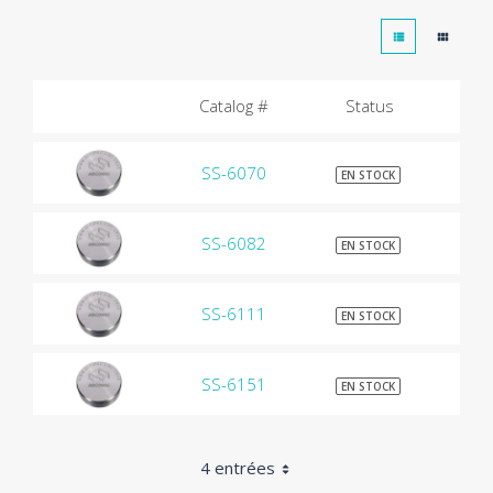
Catalog #
Status
SS-6070
$9
EN STOCK
SS-6082
$9
EN STOCK
SS-6111
$9
EN STOCK
SS-6151
$9
EN STOCK
4 entrées