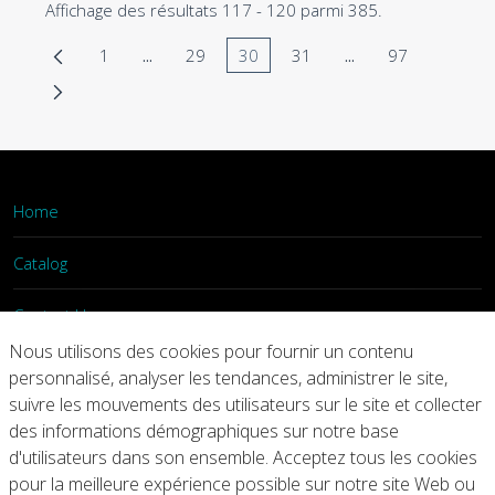
Affichage des résultats 117 - 120 parmi 385.
1
...
29
30
31
...
97
Page
Pages intermédiaires Utilisez TAB pour navig
Page
Page
Page
Pages intermédiair
Page
Home
Catalog
Contact Us
Nous utilisons des cookies pour fournir un contenu
Login
personnalisé, analyser les tendances, administrer le site,
suivre les mouvements des utilisateurs sur le site et collecter
des informations démographiques sur notre base
Home
Catalog
Contact Us
d'utilisateurs dans son ensemble. Acceptez tous les cookies
pour la meilleure expérience possible sur notre site Web ou
Copyright © 2026 Arconic