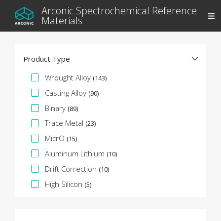
Arconic Spectrochemical Reference
Materials
Product Type
Facette de spécification
Wrought Alloy
(143)
Casting Alloy
(90)
Binary
(89)
Trace Metal
(23)
MicrO
(15)
Aluminum Lithium
(10)
Drift Correction
(10)
High Silicon
(5)