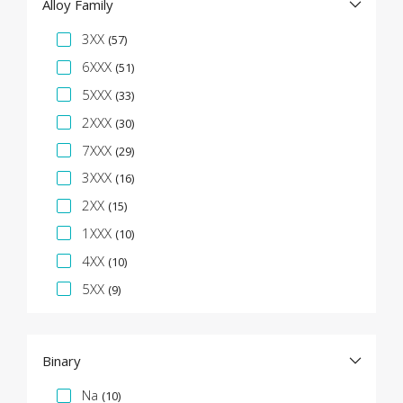
Alloy Family
Facette de spécification
3XX
(57)
6XXX
(51)
5XXX
(33)
2XXX
(30)
7XXX
(29)
3XXX
(16)
2XX
(15)
1XXX
(10)
4XX
(10)
5XX
(9)
Binary
Facette de spécification
Na
(10)