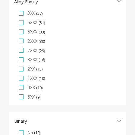
Alloy Family
Facette de spécification
3XX
(57)
6XXX
(51)
5XXX
(33)
2XXX
(30)
7XXX
(29)
3XXX
(16)
2XX
(15)
1XXX
(10)
4XX
(10)
5XX
(9)
Binary
Facette de spécification
Na
(10)