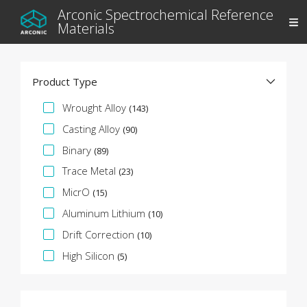
Arconic Spectrochemical Reference
Materials
Product Type
Facette de spécification
Wrought Alloy
(143)
Casting Alloy
(90)
Binary
(89)
Trace Metal
(23)
MicrO
(15)
Aluminum Lithium
(10)
Drift Correction
(10)
High Silicon
(5)