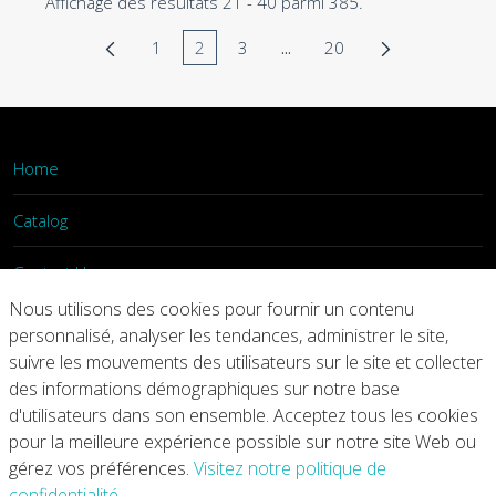
Affichage des résultats 21 - 40 parmi 385.
1
2
3
...
20
Page
Page
Page
Pages intermédiaires Utilis
Page
Home
Catalog
Contact Us
Nous utilisons des cookies pour fournir un contenu
Login
personnalisé, analyser les tendances, administrer le site,
suivre les mouvements des utilisateurs sur le site et collecter
des informations démographiques sur notre base
Home
Catalog
Contact Us
d'utilisateurs dans son ensemble. Acceptez tous les cookies
pour la meilleure expérience possible sur notre site Web ou
Copyright © 2026 Arconic
gérez vos préférences.
Visitez notre politique de
confidentialité