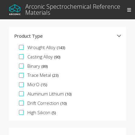
Arconic Spectrochemical Reference
Materials
Product Type
Facette de spécification
Wrought Alloy
(143)
Casting Alloy
(90)
Binary
(89)
Trace Metal
(23)
MicrO
(15)
Aluminum Lithium
(10)
Drift Correction
(10)
High Silicon
(5)