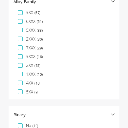
Alloy Family
Facette de spécification
3XX
(57)
6XXX
(51)
5XXX
(33)
2XXX
(30)
7XXX
(29)
3XXX
(16)
2XX
(15)
1XXX
(10)
4XX
(10)
5XX
(9)
Binary
Facette de spécification
Na
(10)